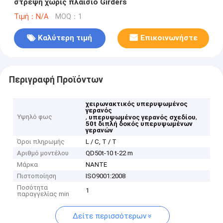
στρέψη χωρίς πλαίσιο Girders
Τιμή：N/A
MOQ：1
Καλύτερη τιμή
Επικοινωνήστε
Περιγραφή Προϊόντων
χειρωνακτικός υπερυψωμένος
γερανός
Υψηλό φως
,
,
υπερυψωμένος γερανός σχεδίου
50t διπλή δοκός υπερυψωμένων
γερανών
Όροι πληρωμής
L / C, T / T
Αριθμό μοντέλου
QD50t-10 t-22 m
Μάρκα
NANTE
Πιστοποίηση
ISO9001:2008
Ποσότητα
1
παραγγελίας min
Δείτε περισσότερων