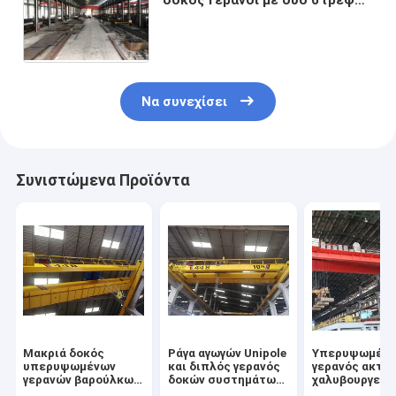
χωρίς πλαίσιο Girders
Να συνεχίσει
Συνιστώμενα Προϊόντα
Μακριά δοκός
Ράγα αγωγών Unipole
Υπερυψωμένο
υπερυψωμένων
και διπλός γερανός
γερανός ακτί
γερανών βαρούλκων
δοκών συστημάτων
χαλυβουργείο
ταξιδιού διπλή
γιρλαντών
διπλός που